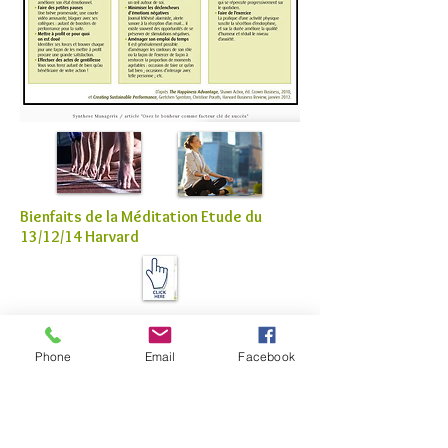
Bienfaits de la Méditation Etude du
13/12/14 Harvard
Le rythme idéal de travail
Article Figaro Magazine
Phone
Email
Facebook
Septembre 2014